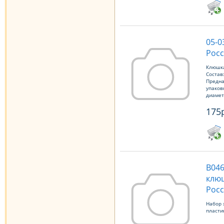
05-
Росс
Клюшка
Состав
Предна
упаков
диамет
175
В046
клю
Росс
Набор 
пласти