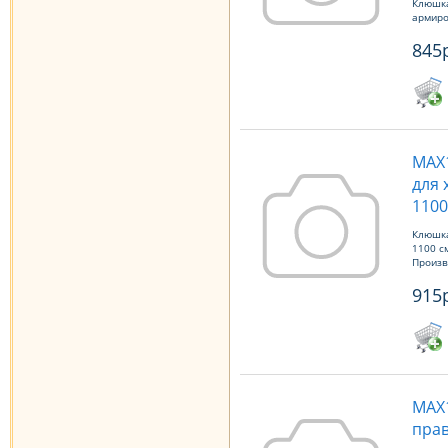
Клюшка
армиро
845
МАХ1
для 
1100
Клюшка
1100 с
Произв
915
МАХ
прав