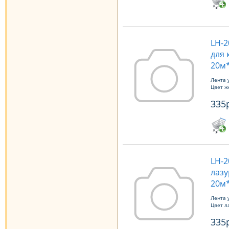
LH-2
для 
20м*
Лента 
Цвет ж
335
LH-2
лазу
20м*
Лента 
Цвет л
335