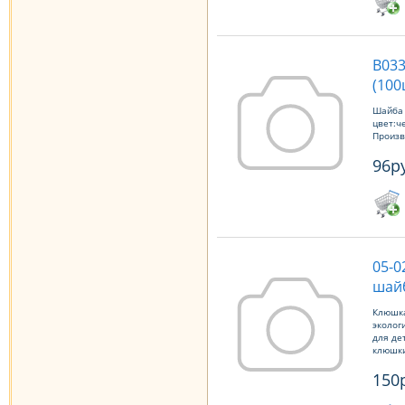
В033
(100
Шайба 
цвет:ч
Произво
96р
05-0
шайб
Клюшка
эколог
для де
клюшки
150