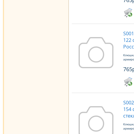
765
S001
122 
Росс
Клюшка
армиро
765
S002
154 
стек
Клюшка
армиро