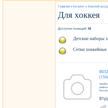
Главная
»
Каталог
»
Зимний ассо
Для хоккея
Доступно позиций
:
18
Детские наборы х
Сетки хоккейные
В032
(150
Шайба 
рифлен
Россия.
81р