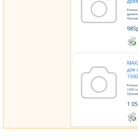
древ
Клюшка
древка
Произв
985
МАХ2
для 
1500
Клюшка
1500 с
Произв
1 05