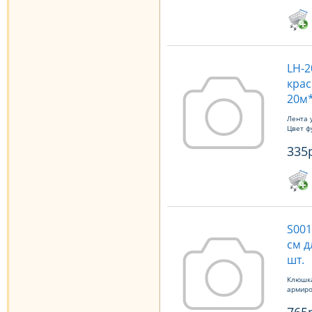
LH-2
крас
20м*
Лента 
Цвет ф
335
S001
см д
шт.
Клюшка
армиро