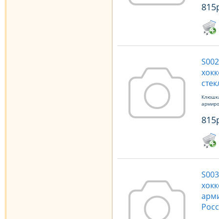
815
S002
хокк
стек
Клюшка
армиро
815
S003
хокк
арми
Росс