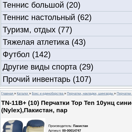
Теннис большой
(20)
Теннис настольный
(62)
Туризм, отдых
(77)
Тяжелая атлетика
(43)
Футбол
(142)
Другие виды спорта
(29)
Прочий инвентарь
(107)
Главная
»
Каталог
»
Бокс и единоборства
»
Перчатки, накладки, шингарды
»
Перчатки 
TN-11В+ (10) Перчатки Top Ten 10унц сини
(Nylex),Пакистан, пар
Производитель
:
Пакистан
Артикул
:
00-00014747