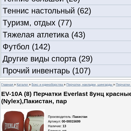
Теннис настольный
(62)
Туризм, отдых
(77)
Тяжелая атлетика
(43)
Футбол
(142)
Другие виды спорта
(29)
Прочий инвентарь
(107)
Главная
»
Каталог
»
Бокс и единоборства
»
Перчатки, накладки, шингарды
»
Перчатки 
EV-10A (8) Перчатки Everlast 8унц красн
(Nylex),Пакистан, пар
Производитель
:
Пакистан
Артикул
:
00-00015699
Наличие
:
13
Единица
:
шт.