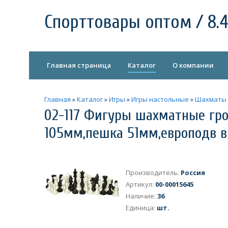
Спорттовары оптом / 8.4
Главная страница
Каталог
О компании
Главная
»
Каталог
»
Игры
»
Игры настольные
»
Шахматы
02-117 Фигуры шахматные гро
105мм,пешка 51мм,европодв в 
Производитель
:
Россия
Артикул
:
00-00015645
Наличие
:
36
Единица
:
шт.