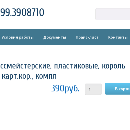
99.3908710
Условия работы
Документы
Прайс-лист
Контакты
ссмейстерские, пластиковые, король
карт.кор., компл
390руб.