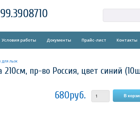
99.3908710
Условия работы
Документы
Прайс-лист
Контакты
 для лыж
210см, пр-во Россия, цвет синий (10ш
680руб.