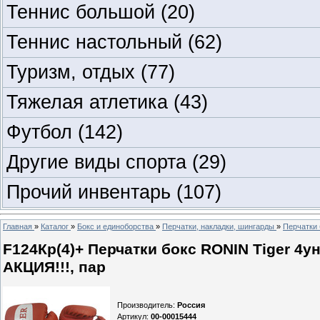
Теннис большой
(20)
Теннис настольный
(62)
Туризм, отдых
(77)
Тяжелая атлетика
(43)
Футбол
(142)
Другие виды спорта
(29)
Прочий инвентарь
(107)
Главная
»
Каталог
»
Бокс и единоборства
»
Перчатки, накладки, шингарды
»
Перчатки 
F124Кр(4)+ Перчатки бокc RONIN Tiger 4у
АКЦИЯ!!!, пар
Производитель
:
Россия
Артикул
:
00-00015444