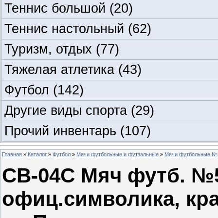
Теннис большой
(20)
Теннис настольный
(62)
Туризм, отдых
(77)
Тяжелая атлетика
(43)
Футбол
(142)
Другие виды спорта
(29)
Прочий инвентарь
(107)
Главная
»
Каталог
»
Футбол
»
Мячи футбольные и футзальные
»
Мячи футбольные №
CB-04С Мяч футб. 
офиц.символика, кра