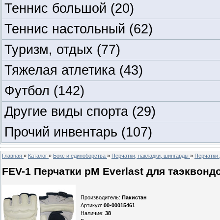
Теннис большой
(20)
Теннис настольный
(62)
Туризм, отдых
(77)
Тяжелая атлетика
(43)
Футбол
(142)
Другие виды спорта
(29)
Прочий инвентарь
(107)
Главная
»
Каталог
»
Бокс и единоборства
»
Перчатки, накладки, шингарды
»
Перчатки 
FEV-1 Перчатки pM Everlast для таэквонд
Производитель
:
Пакистан
Артикул
:
00-00015461
Наличие
:
38