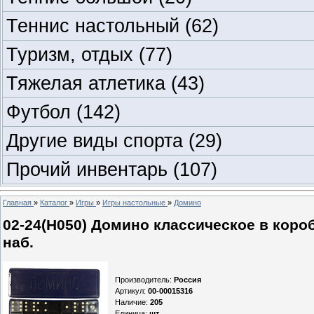
Теннис настольный
(62)
Туризм, отдых
(77)
Тяжелая атлетика
(43)
Футбол
(142)
Другие виды спорта
(29)
Прочий инвентарь
(107)
Главная
»
Каталог
»
Игры
»
Игры настольные
»
Домино
02-24(Н050) Домино классическое в коробк
наб.
Производитель
:
Россия
Артикул
:
00-00015316
Наличие
:
205
Единица
:
шт.