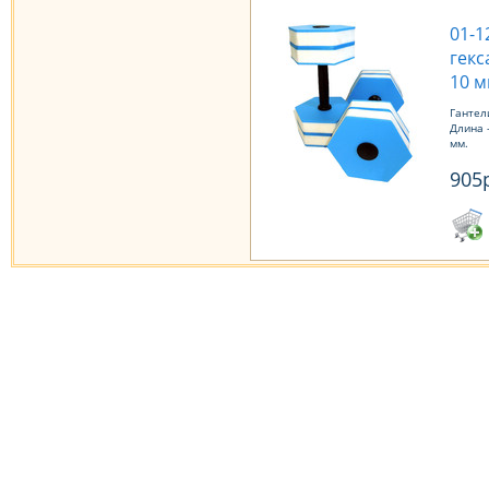
01-1
гекс
10 м
Гантел
Длина -
мм.
905