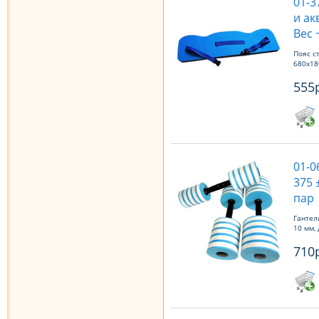
01-3
и ак
Вес ~
Пояс с
680х180
555
01-0
375 
пар
Гантели
10 мм, 
710