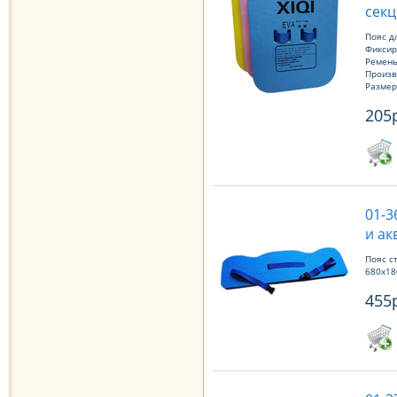
секц
Пояс д
Фиксир
Ремень
Произв
Размер
205
01-3
и ак
Пояс с
680х18
455