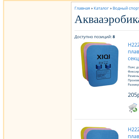
Главная
»
Каталог
»
Водный спор
Аквааэробик
Доступно позиций
:
8
Н222
плав
секц
Пояс д
Фиксир
Ремень
Произв
Размер
205
Н222
плав