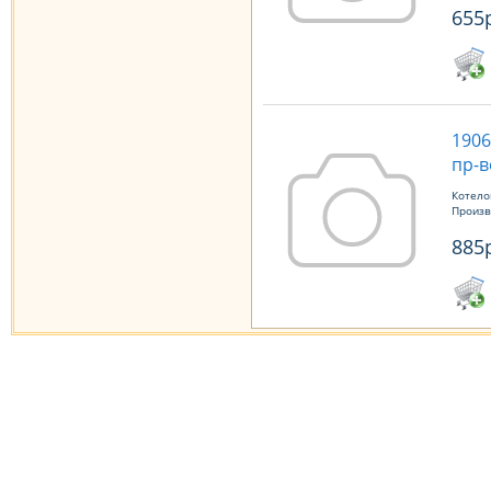
655
1906
пр-в
Котело
Произв
885