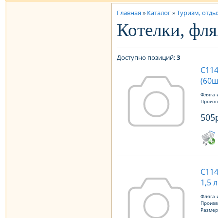
Главная
»
Каталог
»
Туризм, отды
Котелки, фля
Доступно позиций
:
3
С114
(60ш
Фляга 
Произв
505
С114
1,5 л
Фляга 
Произв
Размер