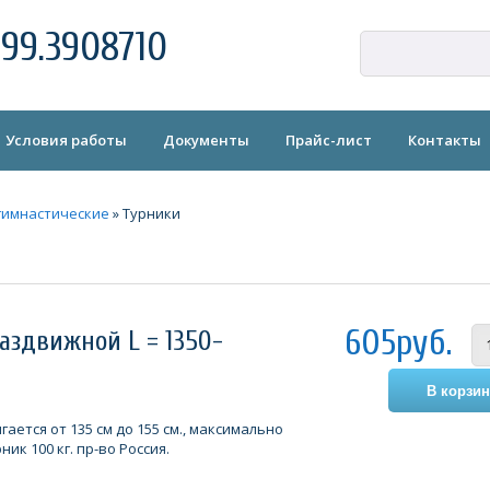
99.3908710
Условия работы
Документы
Прайс-лист
Контакты
гимнастические
»
Турники
605руб.
раздвижной L = 1350-
ается от 135 см до 155 см., максимально
ик 100 кг. пр-во Россия.