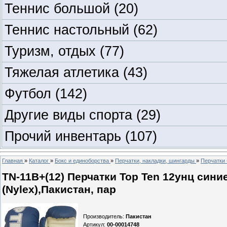
Теннис большой
(20)
Теннис настольный
(62)
Туризм, отдых
(77)
Тяжелая атлетика
(43)
Футбол
(142)
Другие виды спорта
(29)
Прочий инвентарь
(107)
Главная
»
Каталог
»
Бокс и единоборства
»
Перчатки, накладки, шингарды
»
Перчатки 
TN-11В+(12) Перчатки Top Ten 12унц синие
(Nylex),Пакистан, пар
Производитель
:
Пакистан
Артикул
:
00-00014748