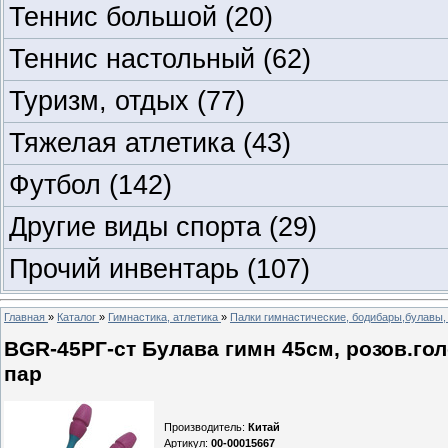
Теннис большой
(20)
Теннис настольный
(62)
Туризм, отдых
(77)
Тяжелая атлетика
(43)
Футбол
(142)
Другие виды спорта
(29)
Прочий инвентарь
(107)
Главная
»
Каталог
»
Гимнастика, атлетика
»
Палки гимнастические, бодибары,булавы, 
BGR-45РГ-ст Булава гимн 45см, розов.голо
пар
Производитель
:
Китай
Артикул
:
00-00015667