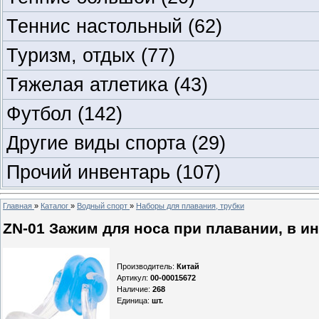
Теннис настольный
(62)
Туризм, отдых
(77)
Тяжелая атлетика
(43)
Футбол
(142)
Другие виды спорта
(29)
Прочий инвентарь
(107)
Главная
»
Каталог
»
Водный спорт
»
Наборы для плавания, трубки
ZN-01 Зажим для носа при плавании, в ин
Производитель
:
Китай
Артикул
:
00-00015672
Наличие
:
268
Единица
:
шт.