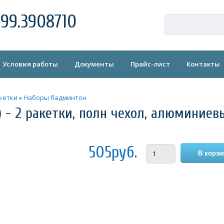
99.3908710
Условия работы
Документы
Прайс-лист
Контакты
кетки
»
Наборы бадминтон
) - 2 ракетки, полн чехол, алюминиев
505руб.