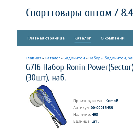
Спорттовары оптом / 8.4
Главная страница
Каталог
О компании
Главная
»
Каталог
»
Бадминтон
»
Наборы бадминтон, ра
G716 Набор Ronin Power(Sector
(30шт), наб.
Производитель
:
Китай
Артикул
:
00-00015439
Наличие
:
403
Единица
:
шт.