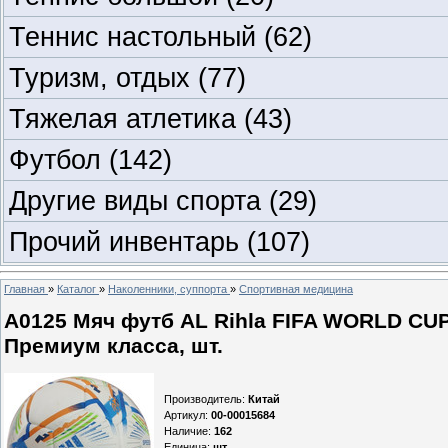
Теннис настольный
(62)
Туризм, отдых
(77)
Тяжелая атлетика
(43)
Футбол
(142)
Другие виды спорта
(29)
Прочий инвентарь
(107)
Главная
»
Каталог
»
Наколенники, суппорта
»
Спортивная медицина
A0125 Мяч футб AL Rihla FIFA WORLD CU
Премиум класса, шт.
Производитель
:
Китай
Артикул
:
00-00015684
Наличие
:
162
Единица
:
шт.