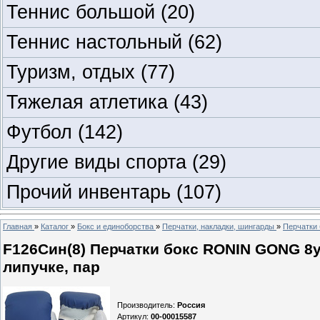
Теннис большой
(20)
Теннис настольный
(62)
Туризм, отдых
(77)
Тяжелая атлетика
(43)
Футбол
(142)
Другие виды спорта
(29)
Прочий инвентарь
(107)
Главная
»
Каталог
»
Бокс и единоборства
»
Перчатки, накладки, шингарды
»
Перчатки 
F126Син(8) Перчатки бокc RONIN GONG 8
липучке, пар
Производитель
:
Россия
Артикул
:
00-00015587