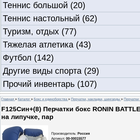
Теннис большой
(20)
Теннис настольный
(62)
Туризм, отдых
(77)
Тяжелая атлетика
(43)
Футбол
(142)
Другие виды спорта
(29)
Прочий инвентарь
(107)
Главная
»
Каталог
»
Бокс и единоборства
»
Перчатки, накладки, шингарды
»
Перчатки 
F125Син+(8) Перчатки бокc RONIN BATTL
на липучке, пар
Производитель
:
Россия
Артикул
:
00-00015577