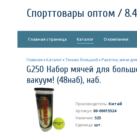
Спорттовары оптом / 8.4
Главная страница
Каталог
О компании
Главная
»
Каталог
»
Теннис большой
»
Ракетки, мячи дл
G250 Набор мячей для большо
вакуум! (48наб), наб.
Производитель
:
Китай
Артикул
:
00-00015524
Наличие
:
525
Единица
:
шт.