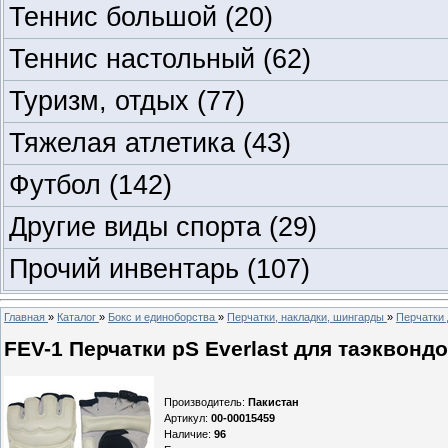
Теннис большой
(20)
Теннис настольный
(62)
Туризм, отдых
(77)
Тяжелая атлетика
(43)
Футбол
(142)
Другие виды спорта
(29)
Прочий инвентарь
(107)
Главная
»
Каталог
»
Бокс и единоборства
»
Перчатки, накладки, шингарды
»
Перчатки 
FEV-1 Перчатки pS Everlast для таэквонд
Производитель
:
Пакистан
Артикул
:
00-00015459
Наличие
:
96