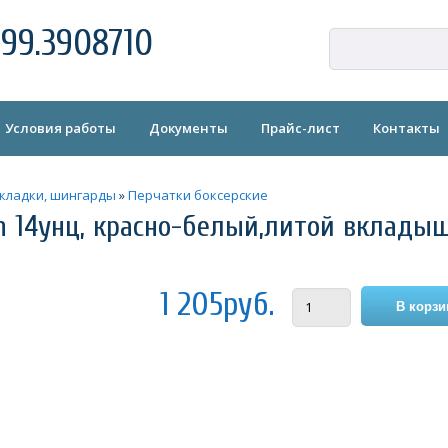
99.3908710
Условия работы
Документы
Прайс-лист
Контакты
акладки, шингарды
»
Перчатки боксерские
on 14унц, красно-белый,литой вкладыш
1 205руб.