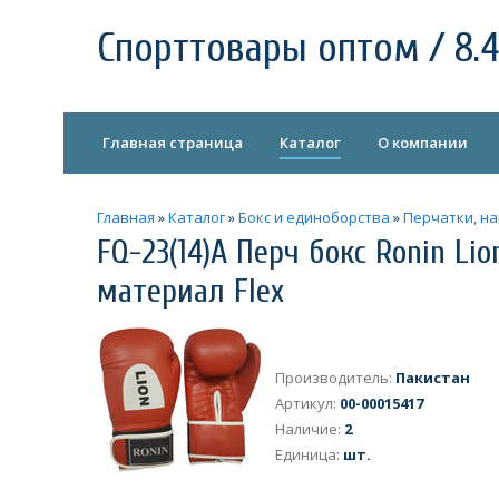
Спорттовары оптом / 8.4
Главная страница
Каталог
О компании
Главная
»
Каталог
»
Бокс и единоборства
»
Перчатки, н
FQ-23(14)A Перч бокс Ronin Li
материал Flex
Производитель
:
Пакистан
Артикул
:
00-00015417
Наличие
:
2
Единица
:
шт.