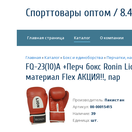
Спорттовары оптом / 8.4
Главная страница
Каталог
О компании
Главная
»
Каталог
»
Бокс и единоборства
»
Перчатки, н
FQ-23(10)A +Перч бокс Ronin L
материал Flex АКЦИЯ!!, пар
Производитель
:
Пакистан
Артикул
:
00-00015415
Наличие
:
39
Единица
:
шт.