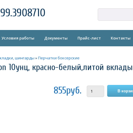
99.3908710
Условия работы
Документы
Прайс-лист
Контакты
акладки, шингарды
»
Перчатки боксерские
ion 10унц, красно-белый,литой вклад
855руб.