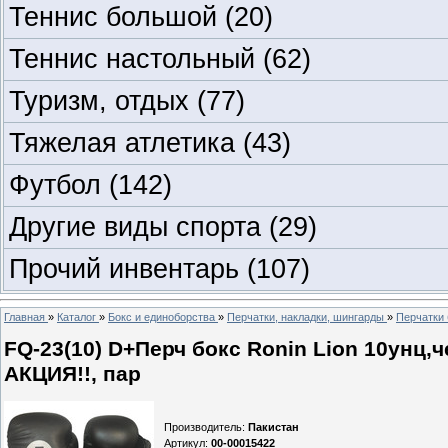
Теннис большой
(20)
Теннис настольный
(62)
Туризм, отдых
(77)
Тяжелая атлетика
(43)
Футбол
(142)
Другие виды спорта
(29)
Прочий инвентарь
(107)
Главная
»
Каталог
»
Бокс и единоборства
»
Перчатки, накладки, шингарды
»
Перчатки 
FQ-23(10) D+Перч бокс Ronin Lion 10унц
АКЦИЯ!!, пар
Производитель
:
Пакистан
Артикул
:
00-00015422