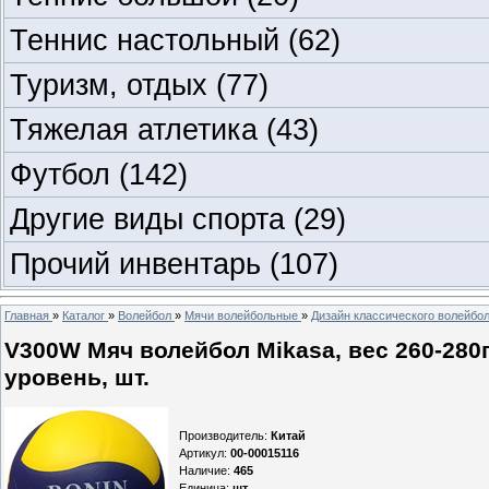
Теннис настольный
(62)
Туризм, отдых
(77)
Тяжелая атлетика
(43)
Футбол
(142)
Другие виды спорта
(29)
Прочий инвентарь
(107)
Главная
»
Каталог
»
Волейбол
»
Мячи волейбольные
»
Дизайн классического волейбо
V300W Мяч волейбол Mikasa, вес 260-280
уровень, шт.
Производитель
:
Китай
Артикул
:
00-00015116
Наличие
:
465
Единица
:
шт.