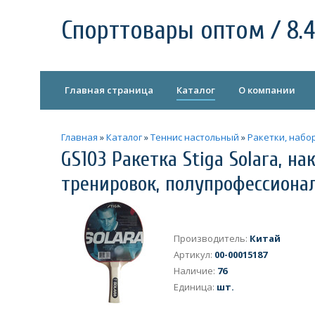
Спорттовары оптом / 8.4
Главная страница
Каталог
О компании
Главная
»
Каталог
»
Теннис настольный
»
Ракетки, набо
GS103 Ракетка Stiga Solara, н
тренировок, полупрофессионал
Производитель
:
Китай
Артикул
:
00-00015187
Наличие
:
76
Единица
:
шт.